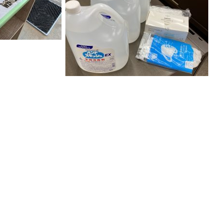
k
r
e
共
有